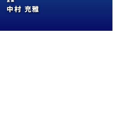
営業
中村 充雅
今の部署と主なお仕事について教え
てください
営業をしてます。
会社全体としては、大きく施工管理グループと営業グループ分か
れているのですが、私は営業グループの中の「営業推進」という
ルームに所属しています。
顧客のサポートや商談、時にはデザインの提案や見積もりなど
も行うので、営業といっても幅の広い仕事をさせていただいてい